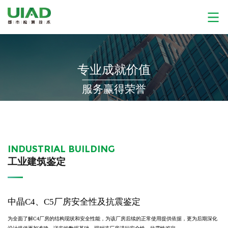
专业成就价值
服务赢得荣誉
INDUSTRIAL BUILDING
工业建筑鉴定
中晶C4、C5厂房安全性及抗震鉴定
为全面了解C4厂房的结构现状和安全性能，为该厂房后续的正常使用提供依据，更为后期深化