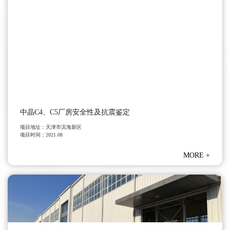
中晶C4、C5厂房安全性及抗震鉴定
项目地址：
天津市滨海新区
项目时间：
2021.08
MORE
+