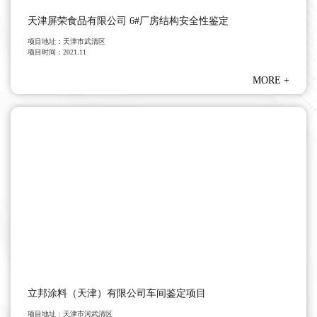
天津屏荣食品有限公司 6#厂房结构安全性鉴定
项目地址：
天津市武清区
项目时间：
2021.11
MORE
+
立邦涂料（天津）有限公司车间鉴定项目
项目地址：
天津市河武清区