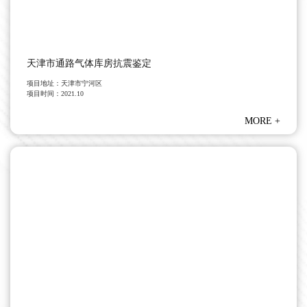
天津市通路气体库房抗震鉴定
项目地址：
天津市宁河区
项目时间：
2021.10
MORE
+