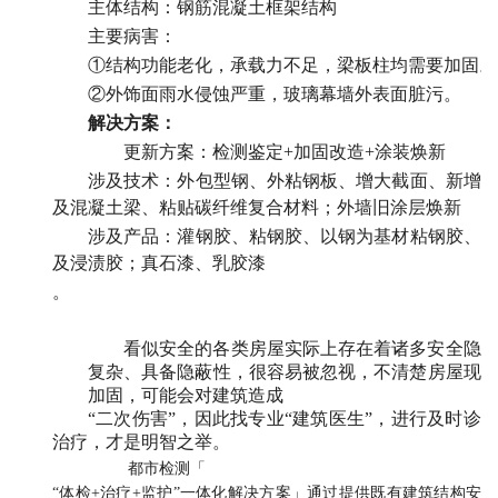
主体结构：钢筋混凝土框架结构
主要病害：
①结构功能老化，承载力不足，梁板柱均需要加固。
②外饰面雨水侵蚀严重，玻璃幕墙外表面脏污。
解决方案：
更新方案：检测鉴定
+加固改造+涂装焕新
涉及技术：外包型钢、外粘钢板、增大截面、新增
及混凝土梁、粘贴碳纤维复合材料；外墙旧涂层焕新
涉及产品：灌钢胶、粘钢胶、以钢为基材粘钢胶、
及浸渍胶；真石漆、乳胶漆
。
看似安全的各类房屋实际上存在着诸多安全隐
复杂、具备隐蔽性，很容易被忽视，不清楚房屋现
加固，可能会对建筑造成
“二次伤害”，因此找专业“建筑医生”，进行及时诊
治疗，才是明智之举。
都市检测「
“体检+治疗+监护”一体化解决方案」通过提供既有建筑结构安