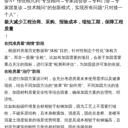
诊N+”传统模式到“专业顾问→专家团会诊→专科门诊→专
家团复诊→技术顾问”的创新模式，实现所有问题“只对接一
个人”，
极大减少工程洽商、采购、报验成本，缩短工期，保障工程
质量
！
在找准房屋“病情”阶段
，根据对房屋历史数据和“体检”目的，针对性制定个性化“体检方
案”，而非一股脑“全检”。比如有加固需要的项目，会基于加固需要
重点关注的指标，进行深度“检测和评估”，为加固提供可靠的依据。
在给房屋“治疗”阶段
，在进行加固方案设计时，会充分考虑房屋未来使用需求以及健康
现状，结合不同加固方法的“效果”和“副作用”、不同加固方法的造
价、加固材料质量安全性等综合因素，确保加固方案的合理性、经
济性。
比如粘贴碳纤维复合材相较于粘钢加固，因为工艺上不需要打锚
栓，不破坏原结构，且本身耐腐蚀、强度高，因此在老桥、老楼等
混凝土强度较差的场景优势明显。但是其成本相较于粘钢偏高，且
对提升建筑的刚性方面也相对较弱，因此选择何种